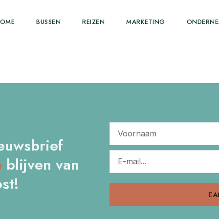
HOME
BUSSEN
REIZEN
MARKETING
ONDERN
euwsbrief
e
blijven van
st!
A